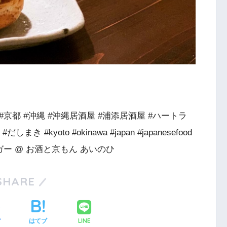
i #京都 #沖縄 #沖縄居酒屋 #浦添居酒屋 #ハートラ
kyoto #okinawa #japan #japanesefood
ー @ お酒と京もん あいのひ
SHARE
LINE
ア
はてブ