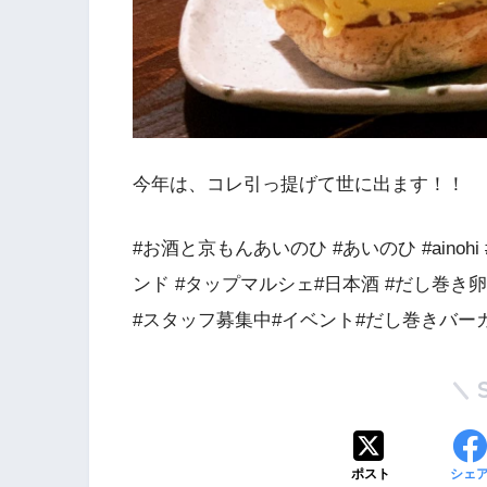
今年は、コレ引っ提げて世に出ます！！
#お酒と京もんあいのひ #あいのひ #ainoh
ンド #タップマルシェ#日本酒 #だし巻き卵 #だしまき #
#スタッフ募集中#イベント#だし巻きバーガ
ポスト
シェ