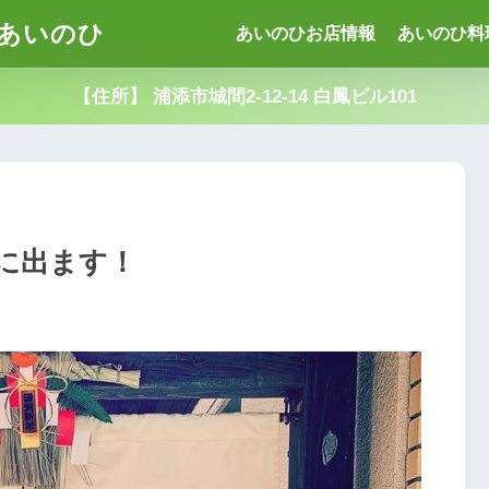
あいのひ
あいのひお店情報
あいのひ料
【住所】 浦添市城間2-12-14 白鳳ビル101
に出ます！