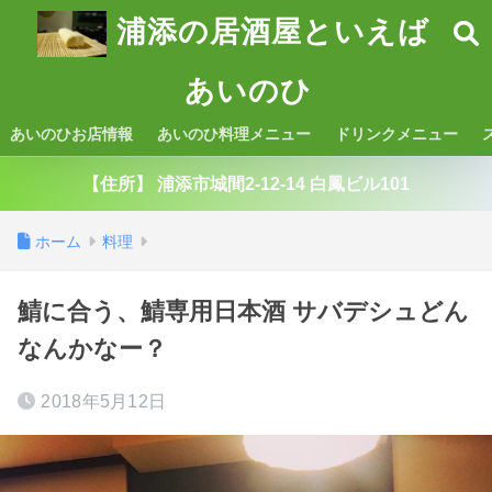
浦添の居酒屋といえば
あいのひ
あいのひお店情報
あいのひ料理メニュー
ドリンクメニュー
【住所】 浦添市城間2-12-14 白鳳ビル101
ホーム
料理
鯖に合う、鯖専用日本酒 サバデシュどん
なんかなー？
2018年5月12日